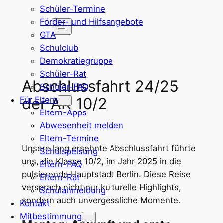
Schüler-Termine
Zum
Förder- und Hilfsangebote
Inhalt
GTA
springen
Schulclub
Demokratiegruppe
Schüler-Rat
Abschlussfahrt 24/25
Schüler-FAQ
der AK 10/2
Für Eltern
Eltern-Apps
Abwesenheit melden
Eltern-Termine
Unsere lang ersehnte Abschlussfahrt führte
Schulspeisung
uns, die Klasse 10/2, im Jahr 2025 in die
Eltern-FAQ
pulsierende Hauptstadt Berlin. Diese Reise
Eltern-Rat
versprach nicht nur kulturelle Highlights,
Schulanmeldung
sondern auch unvergessliche Momente.
Kontakt
Mitbestimmung