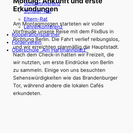
Montag: Ankunft und erste
Schulkonferenz
Erkundungen
Schüler-Rat
Eltern-Rat
Am Montagmorgen starteten wir voller
Lehrerkonferenz
Vorfreude unsere Reise mit dem FlixBus in
Kooperationspartner
Richtung Berlin. Die Fahrt verlief reibungslos,
Förderverein
und wir erreichten planmäßig die Hauptstadt.
Oberschule „Am Hartmannplatz“
Nach dem Check-in hatten wir Freizeit, die
wir nutzten, um erste Eindrücke von Berlin
zu sammeln. Einige von uns besuchten
Sehenswürdigkeiten wie das Brandenburger
Tor, während andere die lokalen Cafés
erkundeten.​