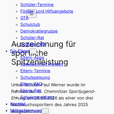
Schüler-Termine
Zum
Förder- und Hilfsangebote
Inhalt
GTA
springen
Schulclub
Demokratiegruppe
Schüler-Rat
Auszeichnung für
Schüler-FAQ
sportliche
Für Eltern
Eltern-Apps
Spitzenleistung
Abwesenheit melden
Eltern-Termine
Schulspeisung
Eltern-FAQ
Unser Schüler Paul Werner wurde im
Eltern-Rat
Rahmen der
15. Chemnitzer Sportjugend-
Schulanmeldung
Ehrung
am 28.03.2026 als einer von drei
Kontakt
Nachwuchssportlern des Jahres 2025
Mitbestimmung
ausgezeichnet.