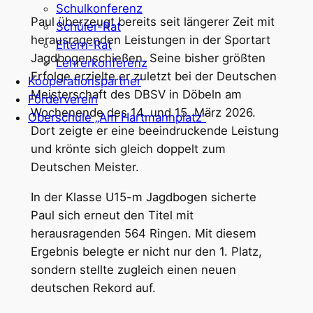
Schulkonferenz
Paul überzeugt bereits seit längerer Zeit mit
Schüler-Rat
herausragenden Leistungen in der Sportart
Eltern-Rat
Jagdbogenschießen. Seine bisher größten
Lehrerkonferenz
Erfolge erzielte er zuletzt bei der Deutschen
Kooperationspartner
Meisterschaft des DBSV in Döbeln am
Förderverein
Wochenende des 14. und 15. März 2026.
Oberschule „Am Hartmannplatz“
Dort zeigte er eine beeindruckende Leistung
und krönte sich gleich doppelt zum
Deutschen Meister.
In der Klasse U15-m Jagdbogen sicherte
Paul sich erneut den Titel mit
herausragenden 564 Ringen. Mit diesem
Ergebnis belegte er nicht nur den 1. Platz,
sondern stellte zugleich einen neuen
deutschen Rekord auf.