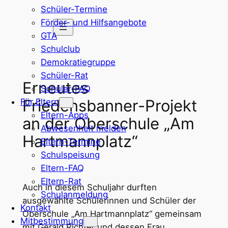
Schüler-Termine
Zum
Förder- und Hilfsangebote
Inhalt
GTA
springen
Schulclub
Demokratiegruppe
Schüler-Rat
Erneutes
Schüler-FAQ
Friedensbanner-Projekt
Für Eltern
Eltern-Apps
an der Oberschule „Am
Abwesenheit melden
Hartmannplatz“
Eltern-Termine
Schulspeisung
Eltern-FAQ
Eltern-Rat
Auch in diesem Schuljahr durften
Schulanmeldung
ausgewählte Schülerinnen und Schüler der
Kontakt
Oberschule „Am Hartmannplatz“ gemeinsam
Mitbestimmung
mit Gerald Richter und dessen Frau