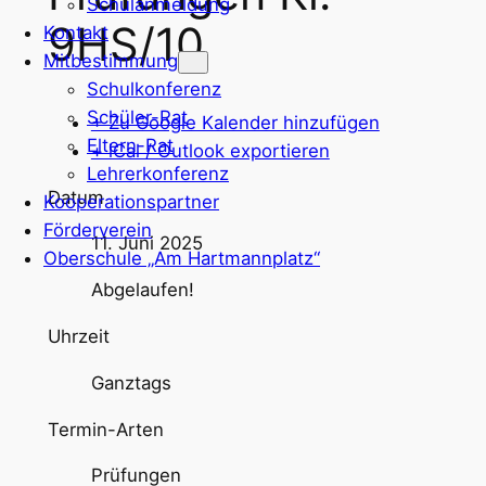
Schulanmeldung
9HS/10
Kontakt
Mitbestimmung
Schulkonferenz
Schüler-Rat
+ Zu Google Kalender hinzufügen
Eltern-Rat
+ iCal / Outlook exportieren
Lehrerkonferenz
Datum
Kooperationspartner
Förderverein
11. Juni 2025
Oberschule „Am Hartmannplatz“
Abgelaufen!
Uhrzeit
Ganztags
Termin-Arten
Prüfungen