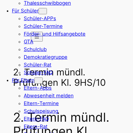
Thalesschwibbogen
Zum
Für Schüler
Inhalt
Schüler-APPs
springen
Schüler-Termine
Förder- und Hilfsangebote
GTA
Schulclub
Demokratiegruppe
Schüler-Rat
2. Termin mündl.
Schüler-FAQ
Prüfungen Kl. 9HS/10
Für Eltern
Eltern-Apps
Abwesenheit melden
Eltern-Termine
Schulspeisung
2. Termin mündl.
Eltern-FAQ
Eltern-Rat
Prüfungen Kl.