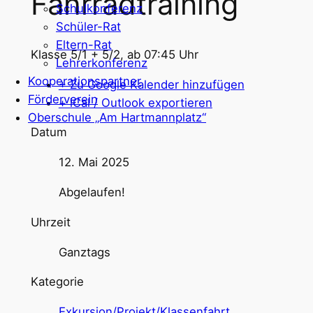
Fahrradtraining
Schulkonferenz
Schüler-Rat
Eltern-Rat
Klasse 5/1 + 5/2, ab 07:45 Uhr
Lehrerkonferenz
Kooperationspartner
+ Zu Google Kalender hinzufügen
Förderverein
+ iCal / Outlook exportieren
Oberschule „Am Hartmannplatz“
Datum
12. Mai 2025
Abgelaufen!
Uhrzeit
Ganztags
Kategorie
Exkursion/Projekt/Klassenfahrt