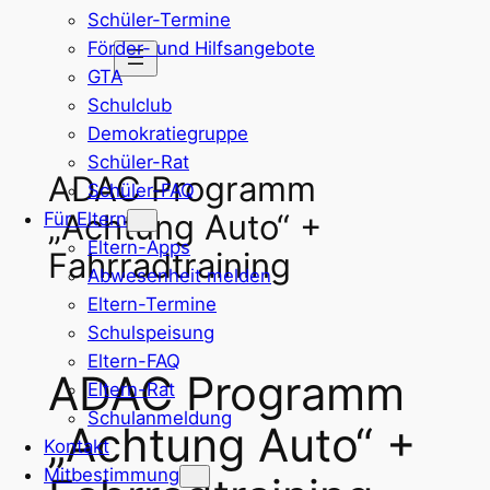
Schüler-Termine
Zum
Förder- und Hilfsangebote
Inhalt
GTA
springen
Schulclub
Demokratiegruppe
Schüler-Rat
ADAC Programm
Schüler-FAQ
„Achtung Auto“ +
Für Eltern
Eltern-Apps
Fahrradtraining
Abwesenheit melden
Eltern-Termine
Schulspeisung
Eltern-FAQ
ADAC Programm
Eltern-Rat
Schulanmeldung
„Achtung Auto“ +
Kontakt
Mitbestimmung