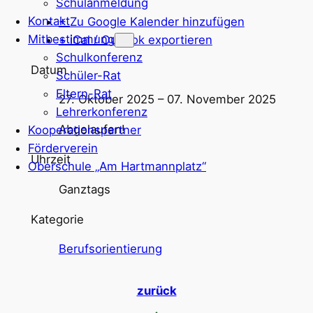
Schulanmeldung
Kontakt
+ Zu Google Kalender hinzufügen
Mitbestimmung
+ iCal / Outlook exportieren
Schulkonferenz
Datum
Schüler-Rat
Eltern-Rat
27. Oktober 2025
– 07. November 2025
Lehrerkonferenz
Abgelaufen!
Kooperationspartner
Förderverein
Uhrzeit
Oberschule „Am Hartmannplatz“
Ganztags
Kategorie
Berufsorientierung
zurück