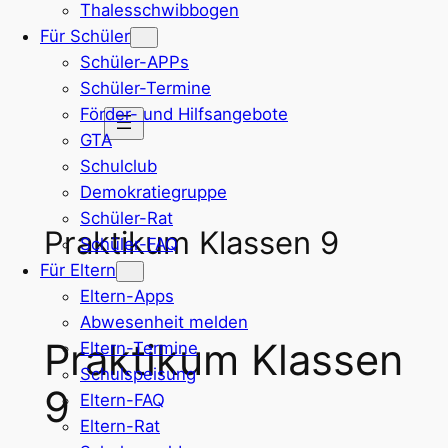
Thalesschwibbogen
Zum
Für Schüler
Inhalt
Schüler-APPs
springen
Schüler-Termine
Förder- und Hilfsangebote
GTA
Schulclub
Demokratiegruppe
Schüler-Rat
Praktikum Klassen 9
Schüler-FAQ
Für Eltern
Eltern-Apps
Abwesenheit melden
Praktikum Klassen
Eltern-Termine
Schulspeisung
9
Eltern-FAQ
Eltern-Rat