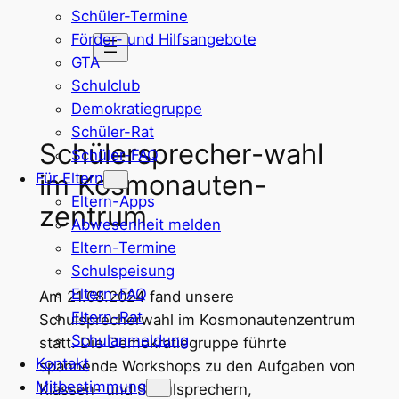
Schüler-Termine
Zum
Förder- und Hilfsangebote
Inhalt
GTA
springen
Schulclub
Demokratiegruppe
Schüler-Rat
Schülersprecher-wahl
Schüler-FAQ
im Kosmonauten-
Für Eltern
Eltern-Apps
zentrum
Abwesenheit melden
Eltern-Termine
Schulspeisung
Eltern-FAQ
Am 21.08.2024 fand unsere
Eltern-Rat
Schulsprecherwahl im Kosmonautenzentrum
Schulanmeldung
statt. Die Demokratiegruppe führte
Kontakt
spannende Workshops zu den Aufgaben von
Mitbestimmung
Klassen- und Schulsprechern,