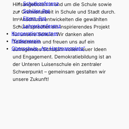
Schulkonferenz
Hilfsangeboten in und um die Schule sowie
Schüler-Rat
zur Gremienarbeit in Schule und Stadt durch.
Eltern-Rat
Im Anschluss entwickelten die gewählten
Lehrerkonferenz
Schülersprecher ein inspirierendes Projekt
Kooperationspartner
für unsere Schule. Wir danken allen
Förderverein
Teilnehmern und freuen uns auf ein
Oberschule „Am Hartmannplatz“
aufregendes Schuljahr voller neuer Ideen
und Engagement. Demokratiebildung ist an
der Unteren Luisenschule ein zentraler
Schwerpunkt – gemeinsam gestalten wir
unsere Zukunft!