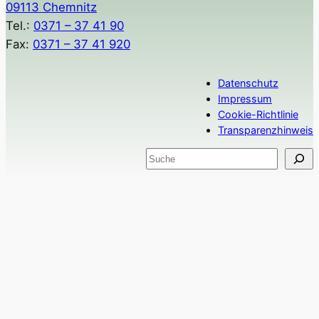
09113 Chemnitz
Tel.:
0371 – 37 41 90
Fax:
0371 – 37 41 920
Datenschutz
Impressum
Cookie-Richtlinie
Transparenzhinweis
S
u
c
h
e
n