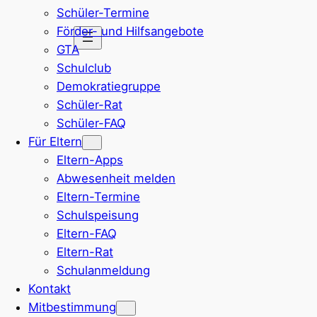
Schüler-Termine
Zum
Förder- und Hilfsangebote
Inhalt
GTA
springen
Schulclub
Demokratiegruppe
Schüler-Rat
Schüler-FAQ
Für Eltern
Eltern-Apps
Abwesenheit melden
Eltern-Termine
Schulspeisung
Eltern-FAQ
Eltern-Rat
Schulanmeldung
Kontakt
Mitbestimmung